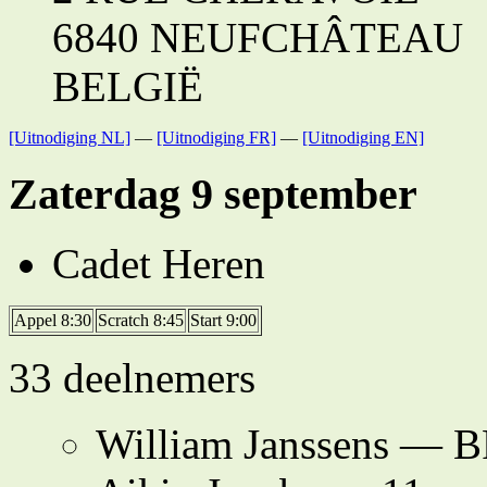
6840 NEUFCHÂTEAU
BELGIË
[Uitnodiging NL]
—
[Uitnodiging FR]
—
[Uitnodiging EN]
Zaterdag 9 september
Cadet Heren
Appel 8:30
Scratch 8:45
Start 9:00
33 deelnemers
William Janssens —