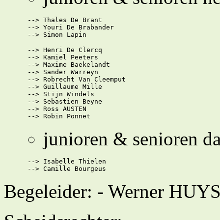
      --> Thales De Brant

      --> Youri De Brabander

      --> Henri De Clercq

      --> Kamiel Peeters

      --> Maxime Baekelandt

      --> Sander Warreyn

      --> Robrecht Van Cleemput

      --> Guillaume Mille

      --> Stijn Windels

      --> Sebastien Beyne

      --> Ross AUSTEN

junioren & senioren d
      --> Isabelle Thielen

Begeleider: - Werner H