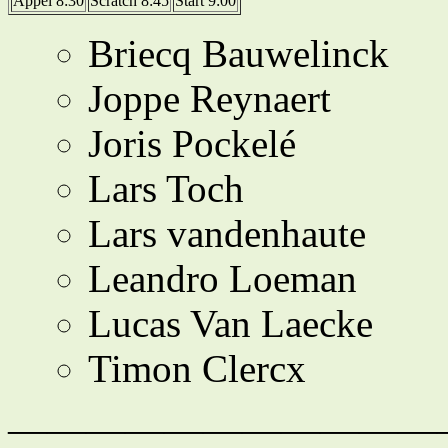
Appel 8:30
Scratch 8:45
Start 9:00
Briecq Bauwelinck
Joppe Reynaert
Joris Pockelé
Lars Toch
Lars vandenhaute
Leandro Loeman
Lucas Van Laecke
Timon Clercx
———————————— Af