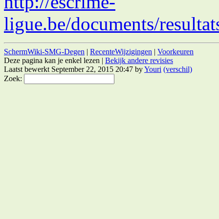
http://escrime-
ligue.be/documents/result
SchermWiki-SMG-Degen
|
RecenteWijzigingen
|
Voorkeuren
Deze pagina kan je enkel lezen |
Bekijk andere revisies
Laatst bewerkt September 22, 2015 20:47 by
Youri
(verschil)
Zoek: